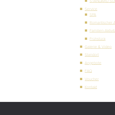
STANDARD SU
Service
SPA
Romantischer A
Familien-Aktivi
Frühstück
Galerie & Video
Standort
Angebote
FAQ
Voucher
Kontakt