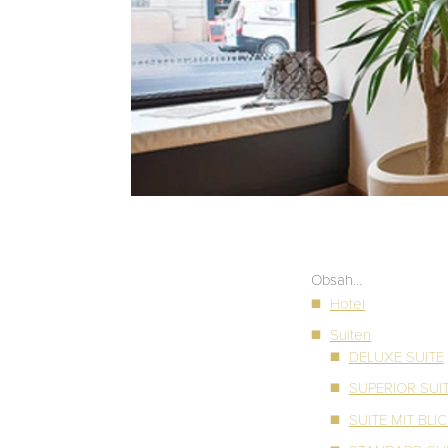
Obsah...
Hotel
Suiten
DELUXE SUITE
SUPERIOR SUI
SUITE MIT BLI