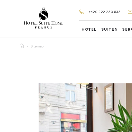
+420 222 230 833
HOTEL
SUITEN
SER
Sitemap
G