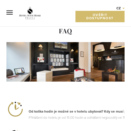
CZ
OVĚŘIT
DOSTUPNOST
FAQ
FAQ
KÝ HRAD
Od kolika hodin je možné se v hotelu ubytovat? Kdy se musí poko
Přihlášení do hotelu je od 15:00 hodin a odhlášení nejpozději ve 11:00 