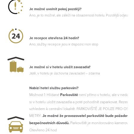
Je možné uvolnit pokoj později?
Ano, je to možné, ale záleží na obsazenosti hotelu. Pozdější odjezd j
Je recepce otevřena 24 hodin?
Ano, služby recepce jsou k dispozici non stop
Je možné si v hotelu uložit zavazadla?
Jistě, v hotelu je úschovna zavazadel – zdarma
Nabízí hotel službu parkování?
M
ožnost 1: Hlídané
Parkoviště
není přímo v hotelu, ale v nedal
si v hotelu uložit zavazadla a poté pohodlně zaparkovat. Rezerv
vzhledem k centrální lokalitě. PARKOVIŠTĚ JE POUZE PRO O
METRY.
Je možné že provozovatel parkoviště bude požadovat o
bezpečnostních důvodů.
Parkoviště je monitorováno kamerovým
Otevřeno 24 hod