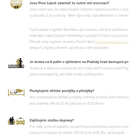
Jsou Pivní Lázně zdarma? Je nutné mít rezervaci?
Jsme velmi rádi, že našim hostům můžeme nabídnout přímo v hotelu 1.
vyzkoušet 2 procedury - Beer Spa nebo Spa Beerland s chmelovou
Vyzkoušejte originální lázeňskou procedurou, která je založena na pou
materiálů a staročeských léčitelských postupů. Pokud si proceduru rez
Přesné ceny najdete na webu Pivních lázní
https://www.beerspa.com/p
alespoň 2 týdny předem. Lázně jsou velmi populární.
Je terasa na 6 patře v výhledem na Pražský hrad dostupná pro v
Terasa je k dispozici exklusivně pro hosty, kteří si rezervovali Prague
pokoj neobsazený, rádi Vám terasu zpřístupníme.
Poskytujete dětské postýlky a přistýlky?
Ano, poskytujeme dětské postýlky zdarma, protože jsme hotel přátelsk
jsou zdarma, děti do 12 let platí pouze 15 EUR/noc
Zajištujete službu dopravy?
Pro vaše pohodlí zajistíme bezpečnou a pohodlnou dopravu z/na leti
Cena pro 4 osoby do hotelu 790 Kč (cca. EUR 35) - jedna jízda