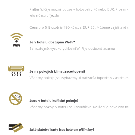
Platba řidiči je možná pouze v hotovosti v Kč nebo EUR. Prosím konta
letu a času příjezdu
Cena pro 5-8 osob je 1190 Kč (cca. EUR 52). Můžeme zajisti také další 
Je v hotelu dostupná Wi-Fi?
Samozřejmě, vysokorychlostní Wi-Fi je dostupná zdarma
Je na pokojích klimatizace/topení?
Všechny pokoje jsou vybaveny klimatizací a topením s vlastním ovlád
Jsou v hotelu kuřácké pokoje?
Všechny pokoje v hotelu jsou nekuřácké. Kouření je povoleno na bal
Jaké platební karty jsou hotelem přijímány?