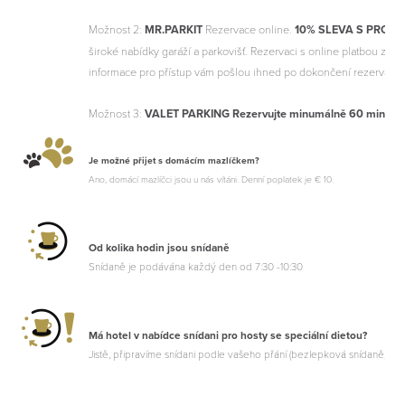
Možnost 2:
MR.PARKIT
Rezervace online.
10% SLEVA S PROMO
široké nabídky garáží a parkovišť. Rezervaci s online platbou zvl
informace pro přístup vám pošlou ihned po dokončení rezervace
Možnost 3:
VALET PARKING Rezervujte minumálně 60 min pře
Je možné přijet s domácím mazlíčkem?
Ano, domácí mazlíčci jsou u nás vítáni. Denní poplatek je € 10.
Od kolika hodin jsou snídaně
Snídaně je podávána každý den od 7:30 -10:30
Má hotel v nabídce snídani pro hosty se speciální dietou?
Jistě, připravíme snídani podle vašeho přání (bezlepková snídaně, bez l