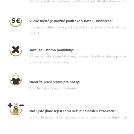
Je možné platit kartami: Visa, Euro/Master Card, Maestro, American Express
V jaké měně je možné platit? Je v hotelu směnárna?
Přijímáme platby v českých korunách a v eurech. V blízkosti hotelu j
směnit.
Jaké jsou storno podmínky?
Různé nabídky a speciální ceny mohou mít odlišné storno podmínky, p
přečetli během rezervace
Nabízíte praní prádla pro hosty?
Ano, tato služba je zpoplatněna
Našli jste jinde lepší cenu než je na našich stránkách?
Informujte nás a my vám pokoj budeme rezervovat za stejnou cenu +