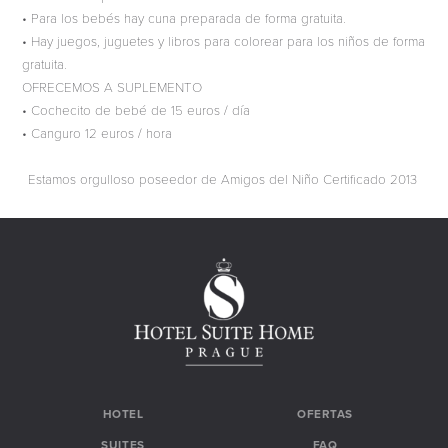
• Para los bebés hay cuna preparada de forma gratuita.
• Hay juegos, juguetes y libros para colorear para los niños de forma
gratuita.
OFRECEMOS A SUPLEMENTO
• Cochecito de bebé de 15 euros / día
• Canguro 12 euros / hora
Estamos orgulloso poseedor de Amigos del Niño Certificado 2013
HOTEL
OFERTAS
SUITES
FAQ